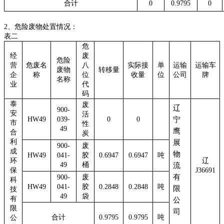
合计
0
0.9795
0
2、危险废物处置情况：
表二
危
经
废
危险
营
危废名
八
实际接
单
运输
运输车
废物
转移量
企
称
位
收量
位
公司
牌
名称
业
代
码
泰
废
辽
900-
安
活
HW49
039-
0
0
宁
市
性
49
鹰
合
炭
利
展
900-
废
成
物
HW49
041-
胶
0.6947
0.6947
吨
环
辽
49
桶
流
保
J36691
有
900-
废
科
HW49
041-
胶
0.2848
0.2848
吨
限
技
49
袋
有
公
限
司
合计
0.9795
0.9795
吨
公