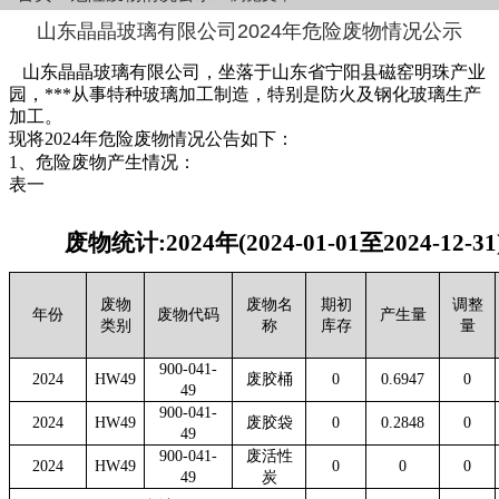
山东晶晶玻璃有限公司2024年危险废物情况公示
山东晶晶玻璃有限公司，坐落于山东省宁阳县磁窑明珠产业
园，***从事特种玻璃加工制造，特别是防火及钢化玻璃生产
加工。
现将2024年危险废物情况公告如下：
1、危险废物产生情况：
表一
废物统计:2024年(2024-01-01至2024-1
废物
废物名
期初
调整
年份
废物代码
产生量
类别
称
库存
量
900-041-
2024
HW49
废胶桶
0
0.6947
0
49
900-041-
2024
HW49
废胶袋
0
0.2848
0
49
900-041-
废活性
2024
HW49
0
0
0
49
炭